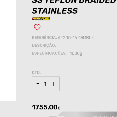
SS TEFLON BRAIDED
STAINLESS
REFERÊNCIA:
AF200-16-15MBLK
DESCRIÇÃO:
ESPECIFICAÇÕES:
1000g
QTD.
-
+
1755.00
€