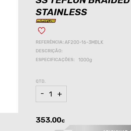
SS TEFLON BRAIDED
STAINLESS
REFERÊNCIA:
AF200-16-3MBLK
DESCRIÇÃO:
ESPECIFICAÇÕES:
1000g
QTD.
-
+
353.00
€