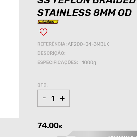
SS TEFLON BRAIDED
STAINLESS 8MM OD
REFERÊNCIA:
AF200-04-3MBLK
DESCRIÇÃO:
ESPECIFICAÇÕES:
1000g
QTD.
-
+
74.00
€