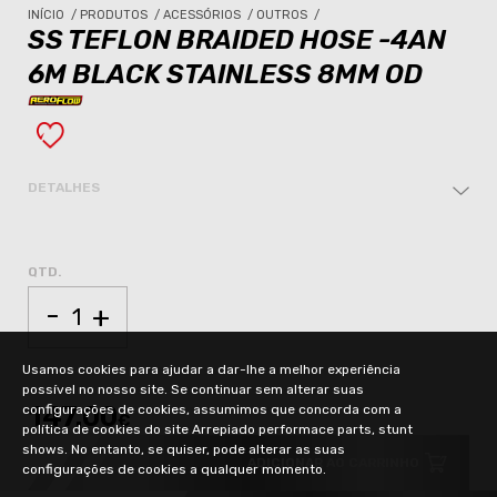
INÍCIO
/
PRODUTOS
/
ACESSÓRIOS
/
OUTROS
/
SS TEFLON BRAIDED HOSE -4AN
6M BLACK STAINLESS 8MM OD
DETALHES
QTD.
-
+
Usamos cookies para ajudar a dar-lhe a melhor experiência
possível no nosso site. Se continuar sem alterar suas
147.00
configurações de cookies, assumimos que concorda com a
€
política de cookies do site Arrepiado performace parts, stunt
shows. No entanto, se quiser, pode alterar as suas
ADICIONAR AO CARRINHO
configurações de cookies a qualquer momento.