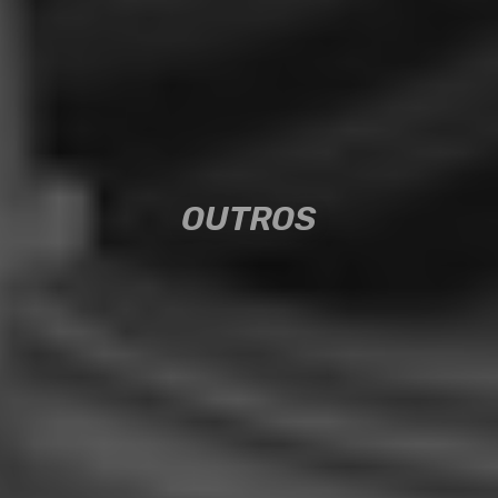
OUTROS
OUTROS