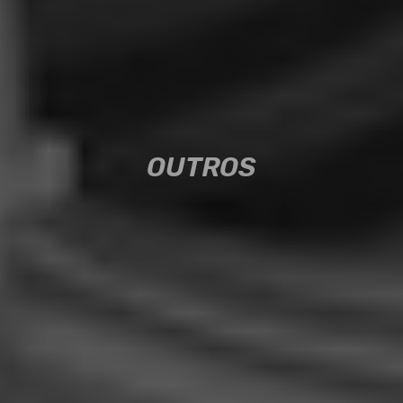
OUTROS
OUTROS