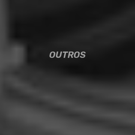
OUTROS
OUTROS