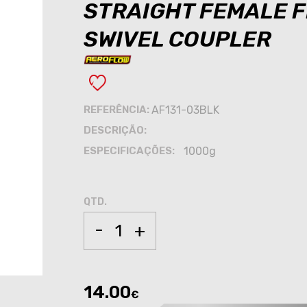
STRAIGHT FEMALE F
SWIVEL COUPLER
REFERÊNCIA:
AF131-03BLK
DESCRIÇÃO:
ESPECIFICAÇÕES:
1000g
QTD.
-
+
14.00
€