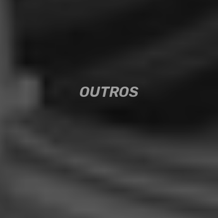
OUTROS
OUTROS