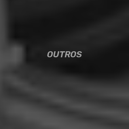
OUTROS
OUTROS