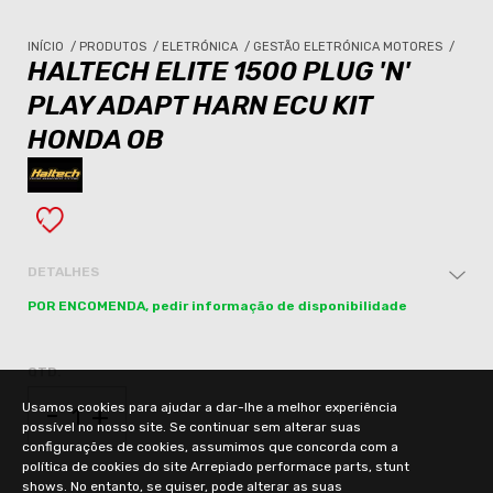
INÍCIO
/
PRODUTOS
/
ELETRÓNICA
/
GESTÃO ELETRÓNICA MOTORES
/
HALTECH ELITE 1500 PLUG 'N'
PLAY ADAPT HARN ECU KIT
HONDA OB
DETALHES
POR ENCOMENDA, pedir informação de disponibilidade
QTD.
-
Usamos cookies para ajudar a dar-lhe a melhor experiência
+
possível no nosso site. Se continuar sem alterar suas
configurações de cookies, assumimos que concorda com a
política de cookies do site Arrepiado performace parts, stunt
shows. No entanto, se quiser, pode alterar as suas