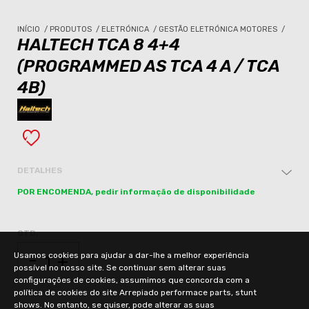
INÍCIO
/
PRODUTOS
/
ELETRÓNICA
/
GESTÃO ELETRÓNICA MOTORES
/
HALTECH TCA 8 4+4
(PROGRAMMED AS TCA 4 A / TCA
4B)
DETALHES
POR ENCOMENDA, pedir informação de disponibilidade
QTD.
-
Usamos cookies para ajudar a dar-lhe a melhor experiência
+
possível no nosso site. Se continuar sem alterar suas
configurações de cookies, assumimos que concorda com a
política de cookies do site Arrepiado performace parts, stunt
shows. No entanto, se quiser, pode alterar as suas