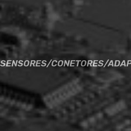
SENSORES/CONETORES/ADA
SENSORES/CONETORES/ADA