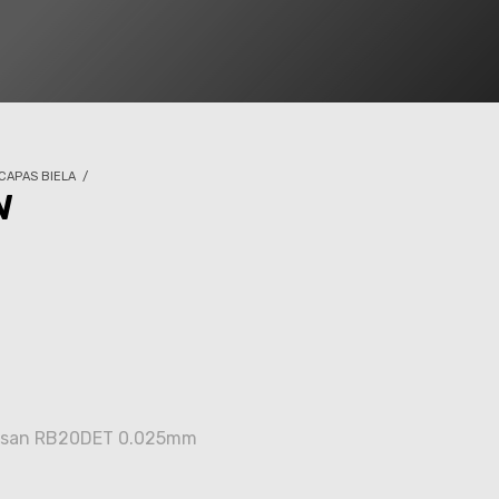
CAPAS BIELA
/
N
issan RB20DET 0.025mm