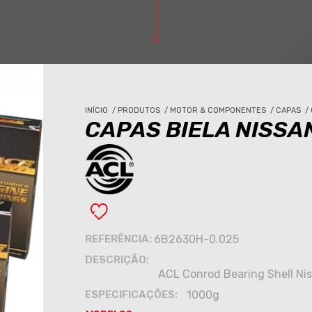
INÍCIO
/
PRODUTOS
/
MOTOR & COMPONENTES
/
CAPAS
/
CAPAS BIELA NISSA
REFERÊNCIA:
6B2630H-0.025
DESCRIÇÃO:
ACL Conrod Bearing Shell N
ESPECIFICAÇÕES:
1000g