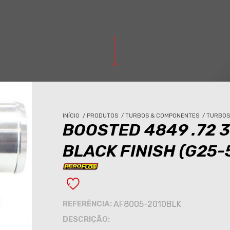
INÍCIO
/
PRODUTOS
/
TURBOS & COMPONENTES
/
TURBO
BOOSTED 4849 .72 3
BLACK FINISH (G25-
REFERÊNCIA:
AF8005-2010BLK
DESCRIÇÃO: