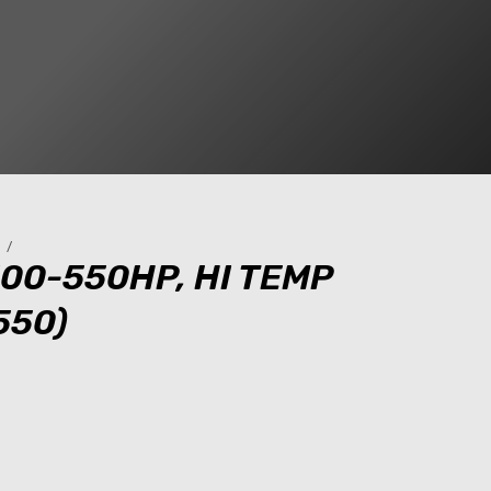
S
/
00-550HP, HI TEMP
550)