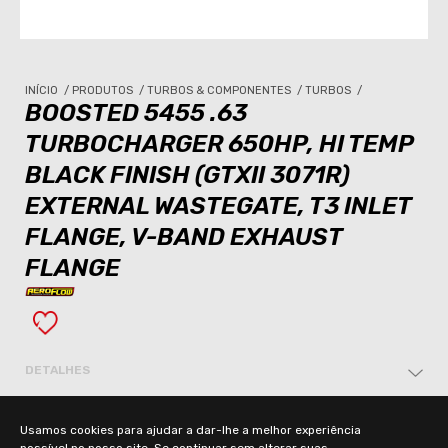
INÍCIO
/
PRODUTOS
/
TURBOS & COMPONENTES
/
TURBOS
/
BOOSTED 5455 .63
TURBOCHARGER 650HP, HI TEMP
BLACK FINISH (GTXII 3071R)
EXTERNAL WASTEGATE, T3 INLET
FLANGE, V-BAND EXHAUST
FLANGE
DETALHES
Usamos cookies para ajudar a dar-lhe a melhor experiência
QTD.
possível no nosso site. Se continuar sem alterar suas