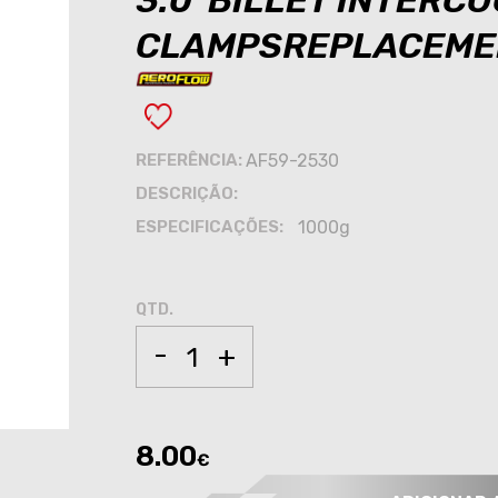
3.0"BILLET INTERC
CLAMPSREPLACEMEN
REFERÊNCIA:
AF59-2530
DESCRIÇÃO:
ESPECIFICAÇÕES:
1000g
QTD.
-
+
8.00
€