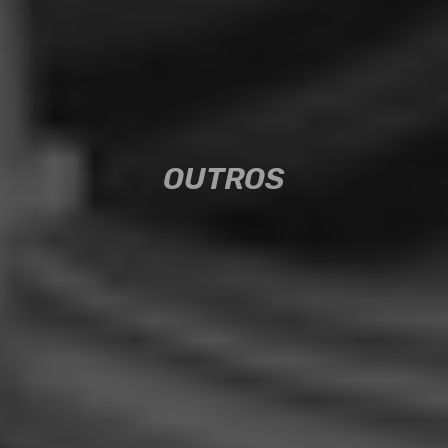
OUTROS
OUTROS