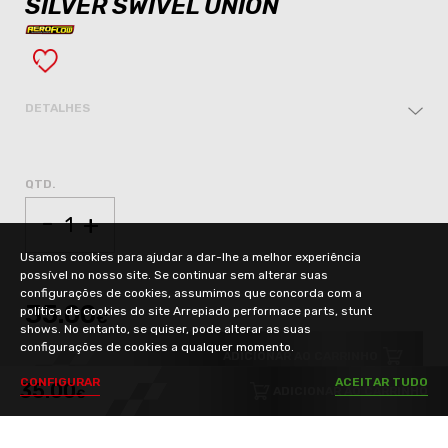
SILVER SWIVEL UNION
DETALHES
QTD.
-
+
Usamos cookies para ajudar a dar-lhe a melhor experiência
possível no nosso site. Se continuar sem alterar suas
configurações de cookies, assumimos que concorda com a
35.00
política de cookies do site Arrepiado performace parts, stunt
€
shows. No entanto, se quiser, pode alterar as suas
configurações de cookies a qualquer momento.
ADICIONAR AO CARRINHO
C
O
N
F
I
G
U
R
A
R
A
C
E
I
T
A
R
T
U
D
O
35.00
ADICIONAR AO CARRINHO
€