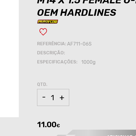
M14 X 1.5 FEMALE O
OEM HARDLINES
REFERÊNCIA:
AF711-06S
DESCRIÇÃO:
ESPECIFICAÇÕES:
1000g
QTD.
-
+
11.00
€