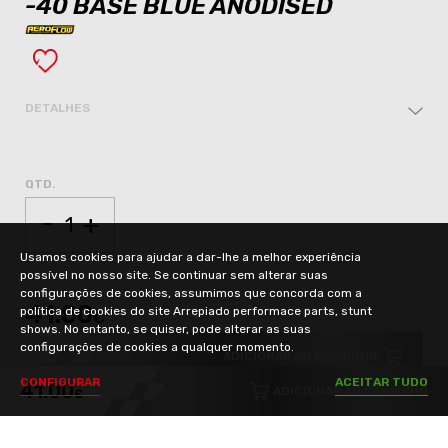
-40 BASE BLUE ANODISED
DETALHES
QTD.
-
+
Usamos cookies para ajudar a dar-lhe a melhor experiência
possível no nosso site. Se continuar sem alterar suas
configurações de cookies, assumimos que concorda com a
41.00
política de cookies do site Arrepiado performace parts, stunt
€
shows. No entanto, se quiser, pode alterar as suas
configurações de cookies a qualquer momento.
ADICIONAR AO CARRINHO
C
O
N
F
I
G
U
R
A
R
A
C
E
I
T
A
R
T
U
D
O
41.00
ADICIONAR AO CARRINHO
€