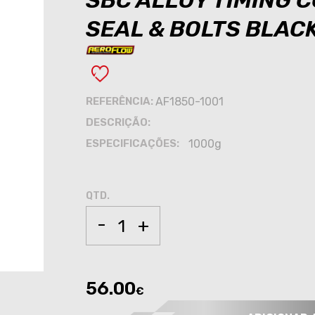
SBC ALLOY TIMING C
SEAL & BOLTS BLAC
REFERÊNCIA:
AF1850-1001
DESCRIÇÃO:
ESPECIFICAÇÕES:
1000g
QTD.
-
+
56.00
€