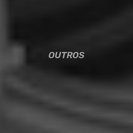
OUTROS
OUTROS